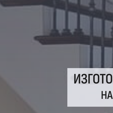
ИЗГОТ
НА